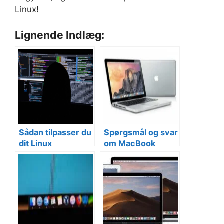
Linux!
Lignende Indlæg:
Sådan tilpasser du
Spørgsmål og svar
dit Linux
om MacBook
skrivebord til at
passe til dine
behov