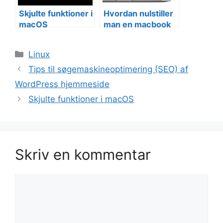
Skjulte funktioner i
Hvordan nulstiller
macOS
man en macbook
Kategorier
Linux
Tips til søgemaskineoptimering (SEO) af
WordPress hjemmeside
Skjulte funktioner i macOS
Skriv en kommentar
Kommentar