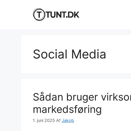
Hop
til
indhold
Social Media
Sådan bruger virks
markedsføring
1. juni 2025
Af
Jakob