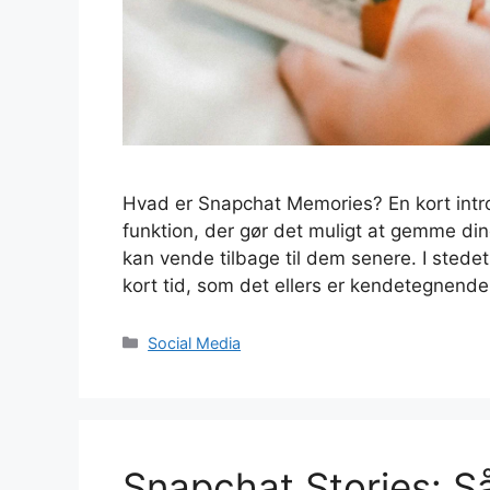
Hvad er Snapchat Memories? En kort intro
funktion, der gør det muligt at gemme din
kan vende tilbage til dem senere. I stedet 
kort tid, som det ellers er kendetegnend
Kategorier
Social Media
Snapchat Stories: S