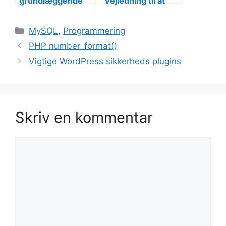
grundlæggende
vejledning til at
guide til at
administrere
integrere MySQL i
MySQL-databaser
Kategorier
MySQL
,
Programmering
PHP
i PHP
PHP number_format()
Vigtige WordPress sikkerheds plugins
Skriv en kommentar
Kommentar