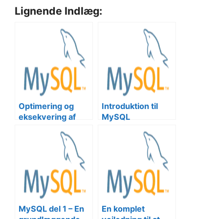
Lignende Indlæg:
Optimering og
Introduktion til
eksekvering af
MySQL
avancerede
MySQL-
forespørgsler i
PHP
MySQL del 1 – En
En komplet