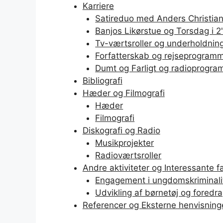
Karriere
Satireduo med Anders Christia
Banjos Likørstue og Torsdag i 2
Tv-værtsroller og underholdni
Forfatterskab og rejseprogram
Dumt og Farligt og radioprogr
Bibliografi
Hæder og Filmografi
Hæder
Filmografi
Diskografi og Radio
Musikprojekter
Radioværtsroller
Andre aktiviteter og Interessante f
Engagement i ungdomskriminali
Udvikling af børnetøj og fored
Referencer og Eksterne henvisning