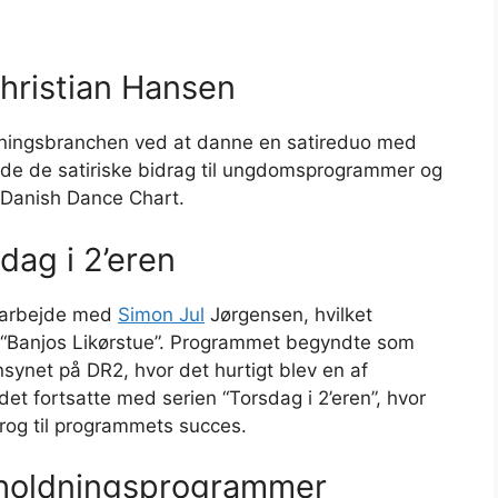
hristian Hansen
oldningsbranchen ved at danne en satireduo med
de de satiriske bidrag til ungdomsprogrammer og
Danish Dance Chart.
dag i 2’eren
amarbejde med
Simon Jul
Jørgensen, hvilket
m “Banjos Likørstue”. Programmet begyndte som
rnsynet på DR2, hvor det hurtigt blev en af
t fortsatte med serien “Torsdag i 2’eren”, hvor
idrog til programmets succes.
rholdningsprogrammer