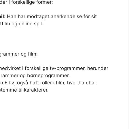
r i forskellige former:
il:
Han har modtaget anerkendelse for sit
ilm og online spil.
grammer og film:
edvirket i forskellige tv-programmer, herunder
rogrammer og børneprogrammer.
lhøj også haft roller i film, hvor han har
stemme til karakterer.