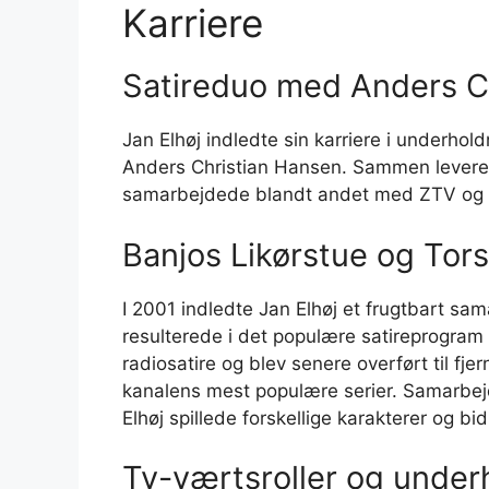
Karriere
Satireduo med Anders C
Jan Elhøj indledte sin karriere i underh
Anders Christian Hansen. Sammen levere
samarbejdede blandt andet med ZTV og 
Banjos Likørstue og Tors
I 2001 indledte Jan Elhøj et frugtbart s
resulterede i det populære satireprogra
radiosatire og blev senere overført til fje
kanalens mest populære serier. Samarbejde
Elhøj spillede forskellige karakterer og b
Tv-værtsroller og unde