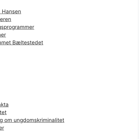
n Hansen
'eren
ngsprogrammer
mer
ammet Bæltestedet
akta
tet
rag om ungdomskriminalitet
er