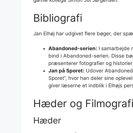
gamle kollega Simon Jul Jørgensen.
Bibliografi
Jan Elhøj har udgivet flere bøger, der sp
Abandoned-serien:
I samarbejde m
bind i Abandoned-serien. Disse bøg
præsenterer fotografier og historier
Jan på Sporet:
Udover Abandoned-s
Sporet”, hvor han deler sine oplevel
giver læserne et indblik i Elhøjs pe
Hæder og Filmograf
Hæder