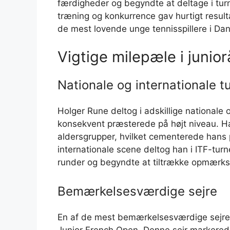
færdigheder og begyndte at deltage i turne
træning og konkurrence gav hurtigt result
de mest lovende unge tennisspillere i Da
Vigtige milepæle i junio
Nationale og internationale t
Holger Rune deltog i adskillige nationale 
konsekvent præsterede på højt niveau. Ha
aldersgrupper, hvilket cementerede hans 
internationale scene deltog han i ITF-tur
runder og begyndte at tiltrække opmærks
Bemærkelsesværdige sejre
En af de mest bemærkelsesværdige sejre 
Junior French Open. Denne sejr markerede 