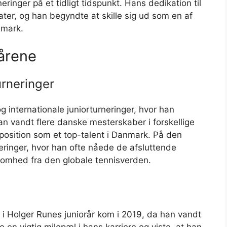
ringer på et tidligt tidspunkt. Hans dedikation til
ater, og han begyndte at skille sig ud som en af
nmark.
rårene
urneringer
og internationale juniorturneringer, hvor han
n vandt flere danske mesterskaber i forskellige
position som et top-talent i Danmark. På den
neringer, hvor han ofte nåede de afsluttende
omhed fra den globale tennisverden.
i Holger Runes juniorår kom i 2019, da han vandt
en vigtig milepæl i hans karriere og viste, at han