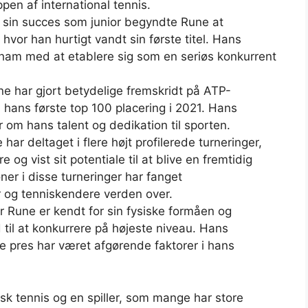
en af international tennis.
r sin succes som junior begyndte Rune at
hvor han hurtigt vandt sin første titel. Hans
 ham med at etablere sig som en seriøs konkurrent
ne har gjort betydelige fremskridt på ATP-
 hans første top 100 placering i 2021. Hans
r om hans talent og dedikation til sporten.
 har deltaget i flere højt profilerede turneringer,
 og vist sit potentiale til at blive en fremtidig
er i disse turneringer har fanget
og tenniskendere verden over.
r Rune er kendt for sin fysiske formåen og
 til at konkurrere på højeste niveau. Hans
e pres har været afgørende faktorer i hans
nsk tennis og en spiller, som mange har store