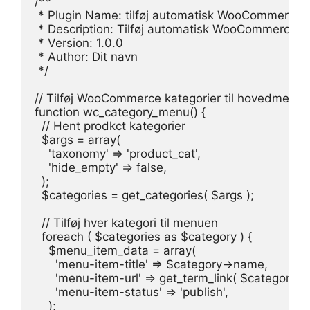
/**

 * Plugin Name: tilføj automatisk WooCommerce k
 * Description: Tilføj automatisk WooCommerce pr
 * Version: 1.0.0

 * Author: Dit navn

 */

// Tilføj WooCommerce kategorier til hovedmenue
function wc_category_menu() {

  // Hent prodkct kategorier

  $args = array(

    'taxonomy' => 'product_cat',

    'hide_empty' => false,

  );

  $categories = get_categories( $args );

  // Tilføj hver kategori til menuen

  foreach ( $categories as $category ) {

    $menu_item_data = array(

      'menu-item-title' => $category->name,

      'menu-item-url' => get_term_link( $category ),

      'menu-item-status' => 'publish',

    );
